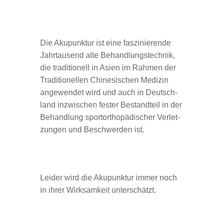
Die Aku­punk­tur ist eine fas­zi­nie­rende
Jahr­tau­send alte Behand­lungs­tech­nik,
die tra­di­tio­nell in Asien im Rah­men der
Tra­di­tio­nel­len Chi­ne­si­schen Medizin
ange­wen­det wird und auch in Deutsch­
land inzwi­schen fes­ter Bestand­teil in der
Behand­lung sport­or­tho­pä­di­scher Ver­let­
zun­gen und Beschwer­den ist.
Lei­der wird die Aku­punk­tur immer noch
in ihrer Wirk­sam­keit unterschätzt.