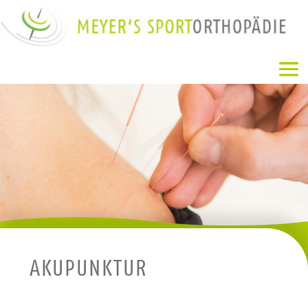
AKU­PUNK­TUR