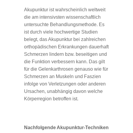
Aku­punk­tur ist wahr­schein­lich welt­weit
die am inten­sivs­ten wis­sen­schaft­lich
unter­suchte Behand­lungs­me­thode. Es
ist durch viele hoch­wer­tige Stu­dien
belegt, das Aku­punk­tur bei zahl­rei­chen
ortho­pä­di­schen Erkran­kun­gen dau­er­haft
Schmer­zen lin­dern bzw. besei­ti­gen und
die Funk­tion ver­bes­sern kann. Das gilt
für die Gelenk­ar­thro­sen genauso wie für
Schmer­zen an Mus­keln und Fas­zien
infolge von Ver­let­zun­gen oder ande­ren
Ursa­chen, unab­hän­gig davon wel­che
Kör­per­re­gion betrof­fen ist.
Nach­fol­gende Aku­punk­tur-Tech­ni­ken