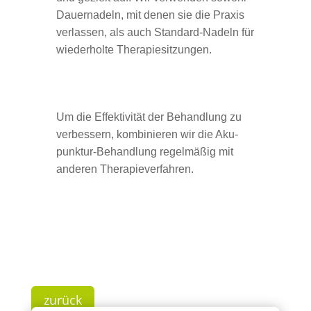
Dau­er­na­deln, mit denen sie die Pra­xis
ver­las­sen, als auch Stan­dard-Nadeln für
wie­der­holte Therapiesitzungen.
Um die Effek­ti­vi­tät der Behand­lung zu
ver­bes­sern, kom­bi­nie­ren wir die Aku­
punk­tur-Behand­lung regel­mä­ßig mit
ande­ren Therapieverfahren.
zurück