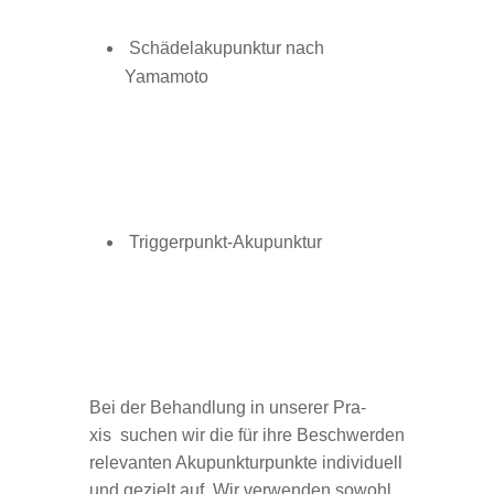
Schä­del­aku­punk­tur nach
Yamamoto
Triggerpunkt-Akupunktur
Bei der Behand­lung in unse­rer Pra­
xis suchen wir die für ihre Beschwer­den
rele­van­ten Aku­punk­tur­punkte indi­vi­du­ell
und gezielt auf. Wir ver­wen­den sowohl