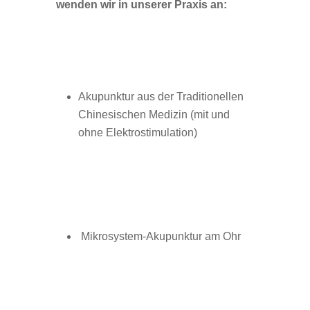
wen­den wir in unse­rer Pra­xis an:
Aku­punk­tur aus der Tra­di­tio­nel­len
Chi­ne­si­schen Medizin (mit und
ohne Elektrostimulation)
Mikro­sys­tem-Aku­punk­tur am Ohr